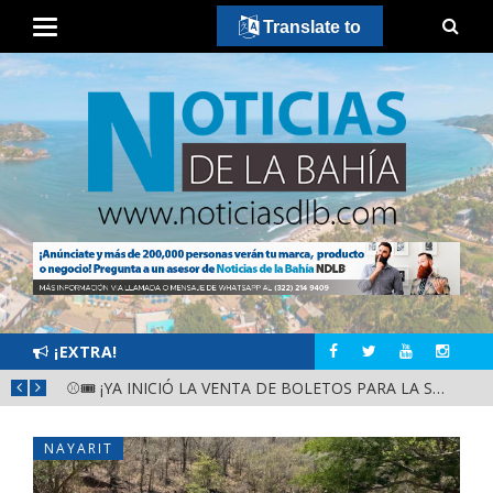
Translate to
¡EXTRA!
GOBIERNO ESTATAL Y DIF NAYARIT SUPERVISAN MEJORAS EN ESCUELA DE SANTIAGO IXCUINTLA
⚾🎟️ ¡YA INICIÓ LA VENTA DE BOLETOS PARA LA SERIE DEL CARIBE KIDS NAYARIT 2026!
NAYARIT