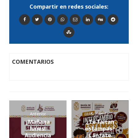
Compartir en redes sociales:
COMENTARIOS
Anterior
Siguiente
¡Mañana
¿Te faltan
lunes!
estampas?
Audiencia
Lánzate