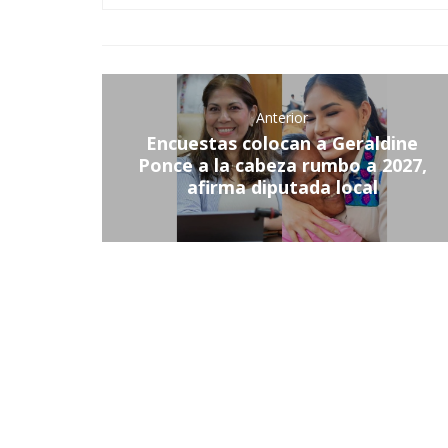
Anterior
Encuestas colocan a Geraldine
Ponce a la cabeza rumbo a 2027,
afirma diputada local