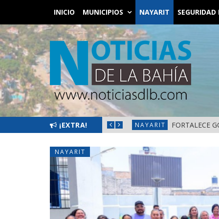
INICIO
MUNICIPIOS
NAYARIT
SEGURIDAD 
L BIENESTAR EN NAYARIT
¡EXTRA!
FORTALECE G
NAYARIT
NAYARIT