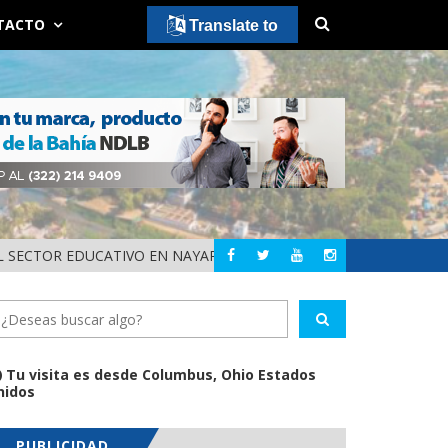
TACTO
Translate to
 SECTOR EDUCATIVO EN NAYARIT
ALERTA DIF NAYAR
NAYARIT
Tu visita es desde Columbus, Ohio Estados
nidos
PUBLICIDAD