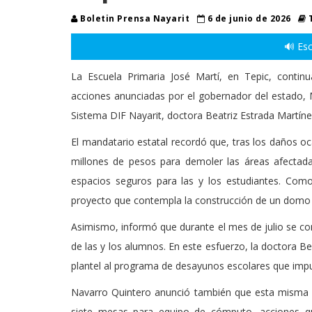
Boletin Prensa Nayarit
6 de junio de 2026
T
🔊 Esc
La Escuela Primaria José Martí, en Tepic, continu
acciones anunciadas por el gobernador del estado, M
Sistema DIF Nayarit, doctora Beatriz Estrada Martíne
El mandatario estatal recordó que, tras los daños oc
millones de pesos para demoler las áreas afectada
espacios seguros para las y los estudiantes. Co
proyecto que contempla la construcción de un domo e
Asimismo, informó que durante el mes de julio se con
de las y los alumnos. En este esfuerzo, la doctora B
plantel al programa de desayunos escolares que impul
Navarro Quintero anunció también que esta misma s
siete mesas para equipo de cómputo, acciones qu