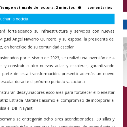
iempo estimado de lectura: 2 minutos
comentarios
uchar la noticia
ará fortaleciendo su infraestructura y servicios con nuevas
iguel Ángel Navarro Quintero, y su esposa, la presidenta del
z, en beneficio de su comunidad escolar.
asionados por el sismo de 2023, se realizó una inversión de 4
s y construir cuatro nuevas aulas y escaleras, garantizando
mo parte de esta transformación, presentó además un nuevo
scolar durante el próximo periodo vacacional.
struirán desayunadores escolares para fortalecer el bienestar
eatriz Estrada Martínez asumió el compromiso de incorporar al
sa el DIF Nayarit.
emana se entregarán ocho aires acondicionados, 30 sillas y
e contribuirán a mejorar las condiciones de aprendizaje y