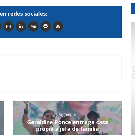
en redes sociales:
Siguiente
Geraldine Ponce entrega casa
propia a jefa de familia