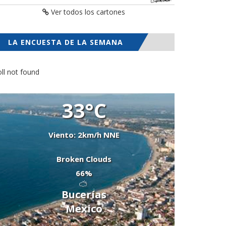
Ver todos los cartones
LA ENCUESTA DE LA SEMANA
ll not found
33°C
Viento: 2km/h NNE
Broken Clouds
66%
Bucerías
Mexico