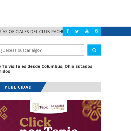
AS OFICIALES DEL CLUB PACHUCA
LE AR
BAHÍA DE BANDERAS
Tu visita es desde Columbus, Ohio Estados
nidos
PUBLICIDAD