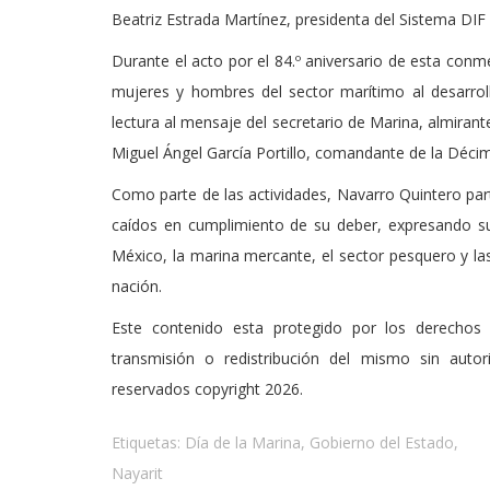
Beatriz Estrada Martínez, presidenta del Sistema DIF 
Durante el acto por el 84.º aniversario de esta conm
mujeres y hombres del sector marítimo al desarroll
lectura al mensaje del secretario de Marina, almira
Miguel Ángel García Portillo, comandante de la Déci
Como parte de las actividades, Navarro Quintero par
caídos en cumplimiento de su deber, expresando su
México, la marina mercante, el sector pesquero y las 
nación.
Este contenido esta protegido por los derechos 
transmisión o redistribución del mismo sin auto
reservados copyright 2026.
Etiquetas:
Día de la Marina
,
Gobierno del Estado
,
Nayarit