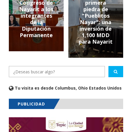
Congreso de
primera
Nayarit a los
piedra de
integrantes
"Pueblitos
de la
Nayar": una
Diputación
inversión de
Permanente
1,100 MDD
para Nayarit
Tu visita es desde Columbus, Ohio Estados Unidos
PUBLICIDAD