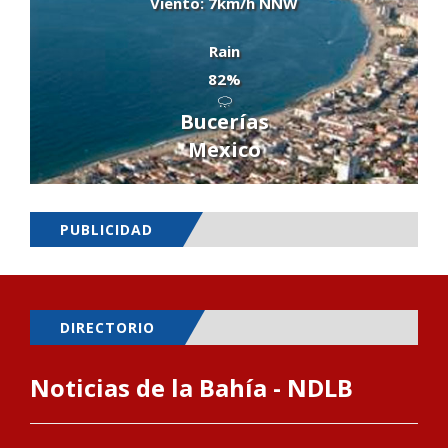
Viento: 7km/h NNW
Rain
82%
Bucerías
Mexico
PUBLICIDAD
DIRECTORIO
Noticias de la Bahía - NDLB