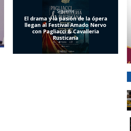
Siguiente
El drama y la pasión de la ópera
llegan al Festival Amado Nervo
con Pagliacci & Cavalleria
Rusticana