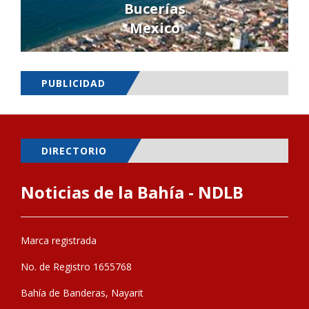
Bucerías
Mexico
PUBLICIDAD
DIRECTORIO
Noticias de la Bahía - NDLB
Marca registrada
No. de Registro 1655768
Bahía de Banderas, Nayarit