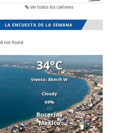
Ver todos los cartones
LA ENCUESTA DE LA SEMANA
ll not found
34°C
Viento: 8km/h W
Cloudy
69%
Bucerías
Mexico