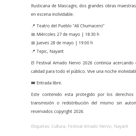
Rusticana de Mascagni, dos grandes obras maestras
en escena inolvidable.
📍 Teatro del Pueblo “Alí Chumacero”
📅 Miércoles 27 de mayo | 18:30 h
📅 Jueves 28 de mayo | 19:00 h
📍 Tepic, Nayarit
El Festival Amado Nervo 2026 continúa acercando el
calidad para todo el público. Vive una noche inolvida
🎟️ Entrada libre.
Este contenido esta protegido por los derechos 
transmisión o redistribución del mismo sin auto
reservados copyright 2026.
Etiquetas:
Cultura
,
Festival Amado Nervo
,
Nayarit