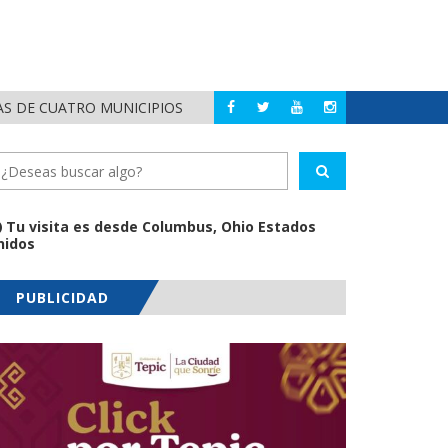
AS DE CUATRO MUNICIPIOS
HÉCTOR SANTANA 
NAYARIT
Tu visita es desde Columbus, Ohio Estados
nidos
PUBLICIDAD