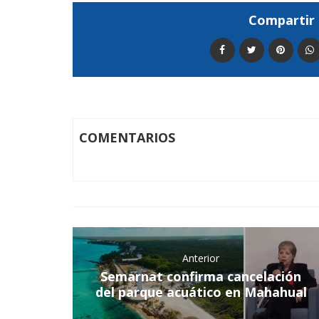
Compartir 
COMENTARIOS
Anterior
Semarnat confirma cancelación
del parque acuático en Mahahual