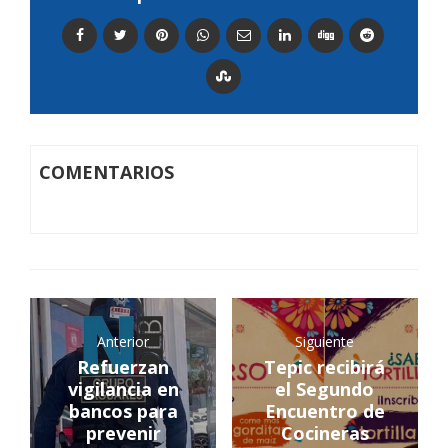
COMENTARIOS
Anterior
Siguiente
Refuerzan
Tepic recibirá
vigilancia en
el Segundo
bancos para
Encuentro de
prevenir
Cocineras