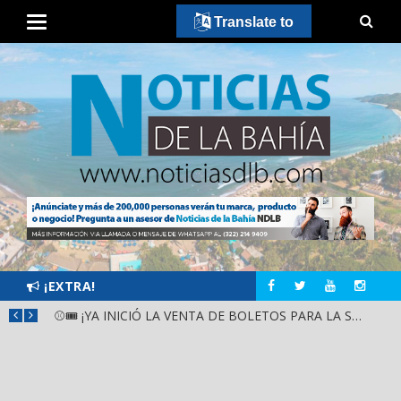
Translate to
¡EXTRA!
GOBIERNO ESTATAL Y DIF NAYARIT SUPERVISAN MEJORAS EN ESCUELA DE SANTIAGO IXCUINTLA
⚾🎟️ ¡YA INICIÓ LA VENTA DE BOLETOS PARA LA SERIE DEL CARIBE KIDS NAYARIT 2026!