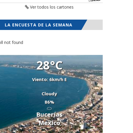
Ver todos los cartones
LA ENCUESTA DE LA SEMANA
ll not found
28°C
Viento: 6km/h E
Cloudy
86%
Bucerías
Mexico