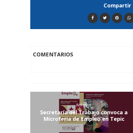
Compartir 
COMENTARIOS
Anterior
Secretaría del Trabajo convoca a
Microferia de Empleo en Tepic