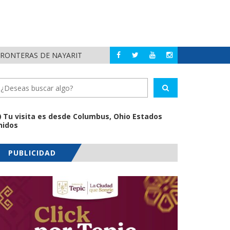
FRONTERAS DE NAYARIT
MUNICIPIOS DE N
NAYARIT
Tu visita es desde Columbus, Ohio Estados
nidos
PUBLICIDAD