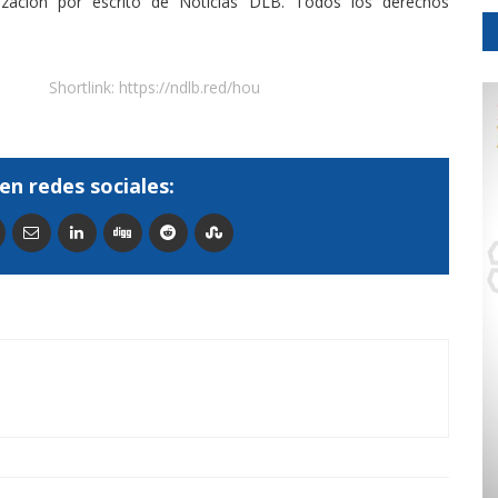
rización por escrito de Noticias DLB. Todos los derechos
Shortlink:
https://ndlb.red/hou
en redes sociales: