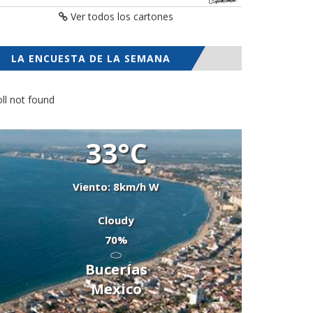
Ver todos los cartones
LA ENCUESTA DE LA SEMANA
ll not found
33°C
Viento: 8km/h W
Cloudy
70%
Bucerías
Mexico