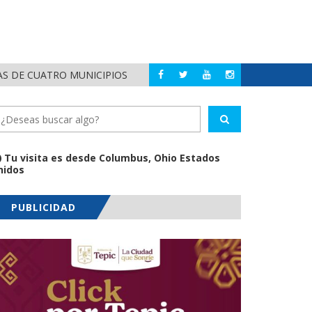
AS DE CUATRO MUNICIPIOS
HÉCTOR SANTANA 
NAYARIT
Tu visita es desde Columbus, Ohio Estados
nidos
PUBLICIDAD