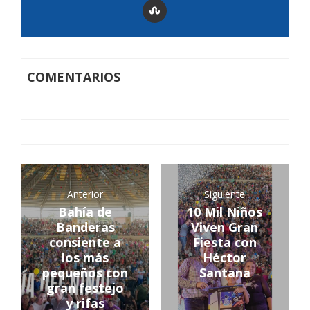
COMENTARIOS
Anterior
Siguiente
Bahía de
10 Mil Niños
Banderas
Viven Gran
consiente a
Fiesta con
los más
Héctor
pequeños con
Santana
gran festejo
y rifas