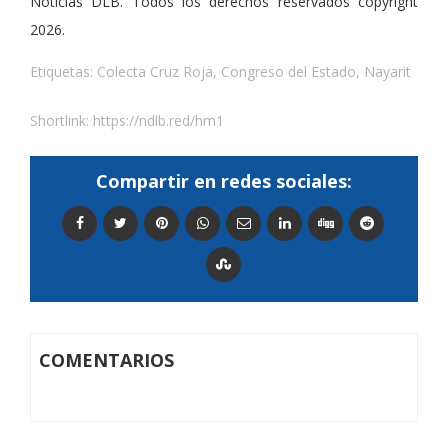
Noticias DLB. Todos los derechos reservados copyright
2026.
Etiquetas:
Colecta Cruz Roja
,
Congreso del Estado
,
Nayarit
Shortlink:
https://ndlb.red/hm1
Compartir en redes sociales:
COMENTARIOS