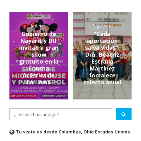
Anterior
Siguiente
Gobierno de
“Cada
Nayarit y DIF
aportación
invitan a gran
salva vidas”:
show
Dra. Beatriz
gratuito en la
Estrada
Concha
Martínez
Acústica de
fortalece
La Loma
colecta anual
Tu visita es desde Columbus, Ohio Estados Unidos