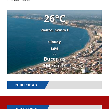
26°C
Viento: 6km/h E
Cloudy
86%
Bucerías
Mexico
PUBLICIDAD
DIRECTORIO