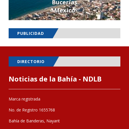
Bucerías
Mexico
PUBLICIDAD
DIRECTORIO
Noticias de la Bahía - NDLB
Marca registrada
No. de Registro 1655768
Bahía de Banderas, Nayarit