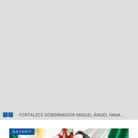
MÁS SEGURIDAD, SALUD Y CERCANÍA: LAS ACCIONES QUE TRANSFORMAN EL BIENESTAR EN NAYARIT
FORTALECE GOBERNADOR MIGUEL ÁNGEL NAVARRO LA COORDINACIÓN CON EL SECTOR EDUCATIVO EN NAYARIT
NAYARIT