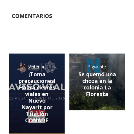
COMENTARIOS
Anterior
Siguiente
¡Toma
Se quemó una
precauciones!
choza en la
Habrá cierres
colonia La
viales en
Floresta
Nuevo
Nayarit por
Triatlón
CONADE