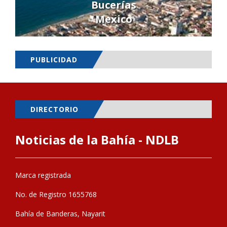
Bucerías
Mexico
PUBLICIDAD
DIRECTORIO
Noticias de la Bahía - NDLB
Marca registrada
No. de Registro 1655768
Bahía de Banderas, Nayarit