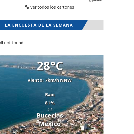
Ver todos los cartones
LA ENCUESTA DE LA SEMANA
ll not found
28°C
Viento: 7km/h NNW
Rain
81%
Bucerías
Mexico