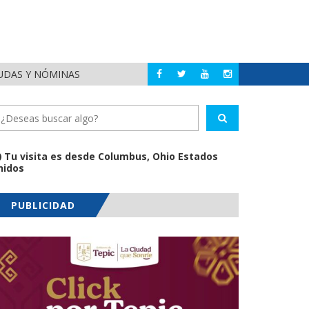
EUDAS Y NÓMINAS
DETIENEN AL EXGOBE
NACIONAL
Tu visita es desde Columbus, Ohio Estados
nidos
PUBLICIDAD