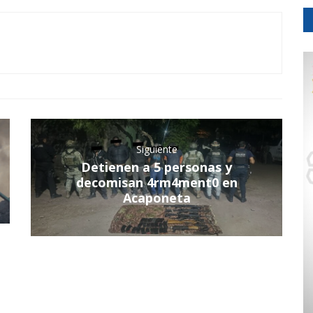
Siguiente
Detienen a 5 personas y
decomisan 4rm4ment0 en
Acaponeta