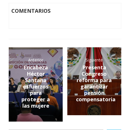
COMENTARIOS
Anterior
Siguiente
Encabeza
Presenta
Héctor
Congreso
Santana
reforma para
esfuerzos
garantizar
para
pensión
proteger a
compensatoria
las mujere