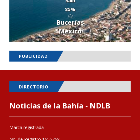
Rain
85%
Bucerías
Mexico
PUBLICIDAD
DIRECTORIO
Noticias de la Bahía - NDLB
Marca registrada
No. de Registro 1655768