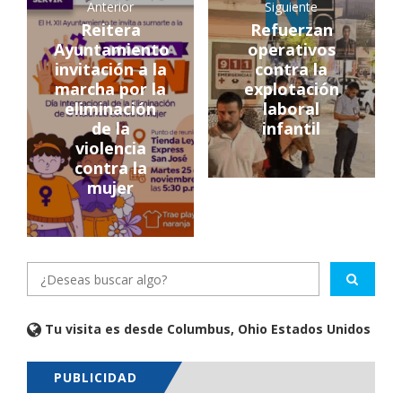
Anterior
Siguiente
Reitera
Refuerzan
Ayuntamiento
operativos
invitación a la
contra la
marcha por la
explotación
eliminación
laboral
de la
infantil
violencia
contra la
mujer
Tu visita es desde Columbus, Ohio Estados Unidos
PUBLICIDAD