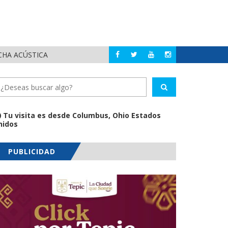
CHA ACÚSTICA
JUAN C
PUERTO VALLARTA
Tu visita es desde Columbus, Ohio Estados
nidos
PUBLICIDAD