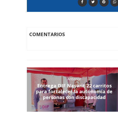
COMENTARIOS
Anterior
Entrega DIF Nayarit 22 carritos
para fortalecer la autonomía de
personas con discapacidad