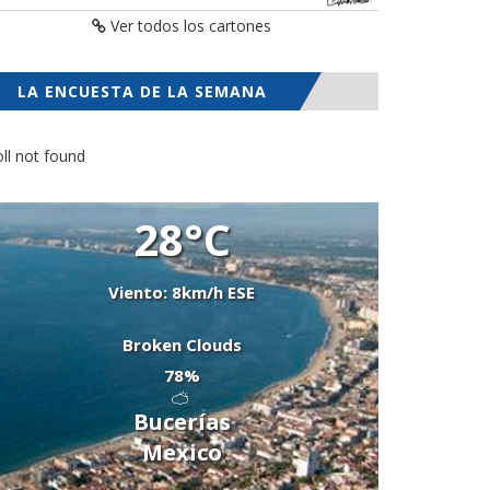
Ver todos los cartones
LA ENCUESTA DE LA SEMANA
ll not found
28°C
Viento: 8km/h ESE
Broken Clouds
78%
Bucerías
Mexico