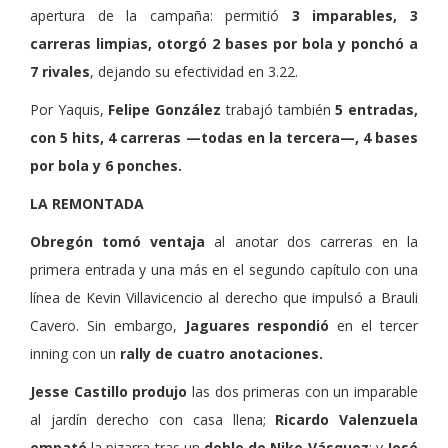
apertura de la campaña: permitió
3 imparables, 3
carreras limpias, otorgó 2 bases por bola y ponchó a
7 rivales
, dejando su efectividad en 3.22.
Por Yaquis,
Felipe González
trabajó también
5 entradas,
con 5 hits, 4 carreras —todas en la tercera—, 4 bases
por bola y 6 ponches.
LA REMONTADA
Obregón tomó ventaja
al anotar dos carreras en la
primera entrada y una más en el segundo capítulo con una
línea de Kevin Villavicencio al derecho que impulsó a Brauli
Cavero. Sin embargo,
Jaguares respondió
en el tercer
inning con un
rally de cuatro anotaciones.
Jesse Castillo produjo
las dos primeras con un imparable
al jardín derecho con casa llena;
Ricardo Valenzuela
empató
la pizarra tras un
doble de Niko Vásquez
; y
José