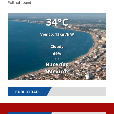
Poll not found
34°C
Viento: 13km/h W
Cloudy
69%
Bucerías
Mexico
PUBLICIDAD