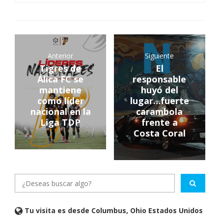
Anterior
Siguiente
Tigres de
El
Álica FC se
responsable
mantiene
huyó del
como líder
lugar…fuerte
nacional en la
carambola
Liga TDP
frente a
Costa Coral
Tu visita es desde Columbus, Ohio Estados Unidos