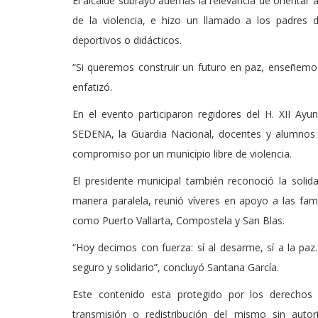
El alcalde subrayó además la relevancia de orientar a
de la violencia, e hizo un llamado a los padres de
deportivos o didácticos.
“Si queremos construir un futuro en paz, enseñemos 
enfatizó.
En el evento participaron regidores del H. XII Ayu
SEDENA, la Guardia Nacional, docentes y alumnos d
compromiso por un municipio libre de violencia.
El presidente municipal también reconoció la soli
manera paralela, reunió víveres en apoyo a las fami
como Puerto Vallarta, Compostela y San Blas.
“Hoy decimos con fuerza: sí al desarme, sí a la p
seguro y solidario”, concluyó Santana García.
Este contenido esta protegido por los derechos 
transmisión o redistribución del mismo sin auto