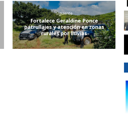
Siguiente
Fortalece Geraldine Ponce
patrullajes y atención en zonas
rurales por lluvias