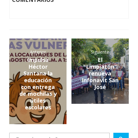
Anterior
Siguiente
Impulsa
El
Héctor
"Limpiatón"
Santana la
renueva
educación
Infonavit San
con entrega
José
de mochilas y
útiles
escolares