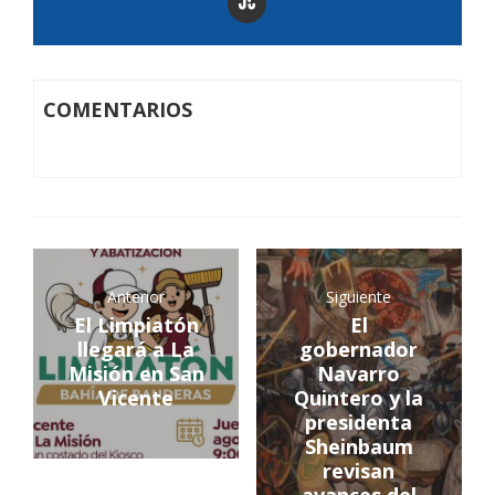
COMENTARIOS
Anterior
Siguiente
El Limpiatón
El
llegará a La
gobernador
Misión en San
Navarro
Vicente
Quintero y la
presidenta
Sheinbaum
revisan