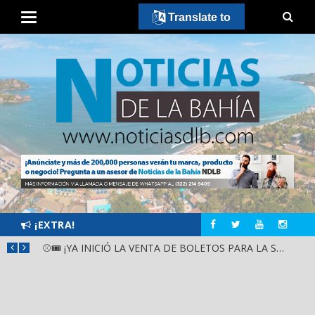
Translate to
¡EXTRA!
GOBIERNO ESTATAL Y DIF NAYARIT SUPERVISAN MEJORAS EN ESCUELA DE SANTIAGO IXCUINTLA
⚾🎟️ ¡YA INICIÓ LA VENTA DE BOLETOS PARA LA SERIE DEL CARIBE KIDS NAYARIT 2026!