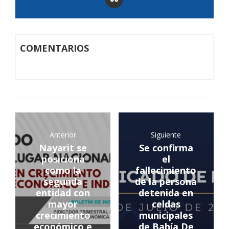
COMENTARIOS
Anterior
Siguiente
Nayarit se
Se confirma
posiciona
el
como la
fallecimiento
segunda
de la persona
entidad con
detenida en
mayor
celdas
crecimiento
municipales
económico e
de Bahía De