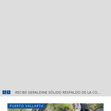
SOSTIENE ISRAEL SANTILLÁN DIÁLOGO CERCANO CON HABITANTES DE LA CALLE 2 DE OCTUBRE
RECIBE GERALDINE SÓLIDO RESPALDO DE LA COMUNIDAD DE ZACUALPAN EN COMPOSTELA
PUERTO VALLARTA