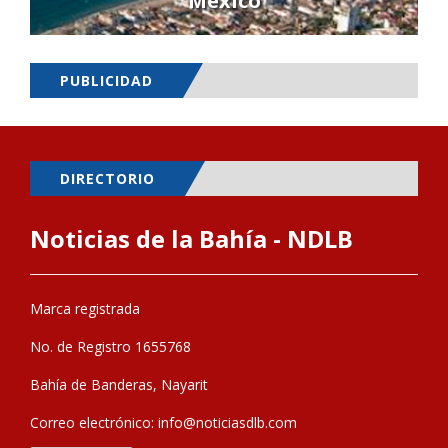
Mexico
PUBLICIDAD
DIRECTORIO
Noticias de la Bahía - NDLB
Marca registrada
No. de Registro 1655768
Bahía de Banderas, Nayarit
Correo electrónico:
info@noticiasdlb.com