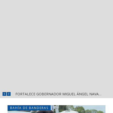
MÁS SEGURIDAD, SALUD Y CERCANÍA: LAS ACCIONES QUE TRANSFORMAN EL BIENESTAR EN NAYARIT
FORTALECE GOBERNADOR MIGUEL ÁNGEL NAVARRO LA COORDINACIÓN CON EL SECTOR EDUCATIVO EN NAYARIT
BAHÍA DE BANDERAS