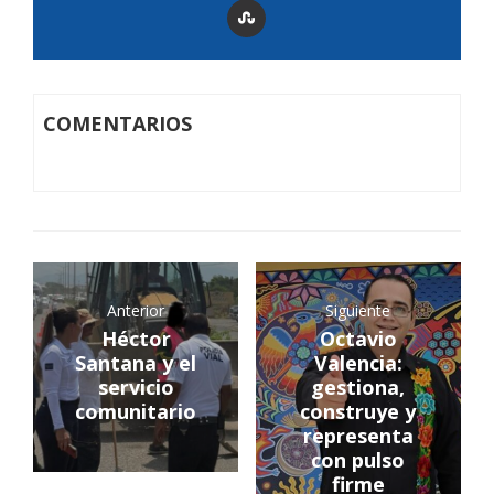
COMENTARIOS
Anterior
Siguiente
Héctor
Octavio
Santana y el
Valencia:
servicio
gestiona,
comunitario
construye y
representa
con pulso
firme