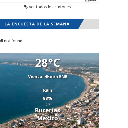
Ver todos los cartones
LA ENCUESTA DE LA SEMANA
ll not found
28°C
Viento: 4km/h ENE
Rain
88%
Bucerías
Mexico