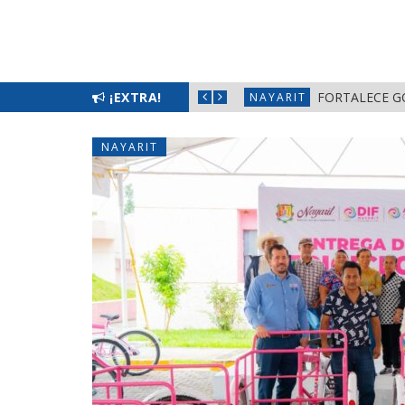
L BIENESTAR EN NAYARIT
¡EXTRA!
FORTALECE G
NAYARIT
NAYARIT