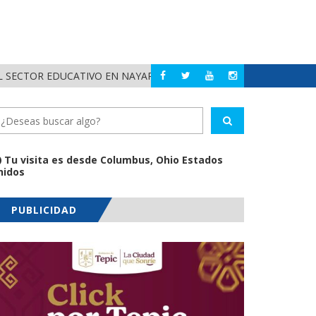
 SECTOR EDUCATIVO EN NAYARIT
ALERTA DIF NAYAR
NAYARIT
Tu visita es desde Columbus, Ohio Estados
nidos
PUBLICIDAD