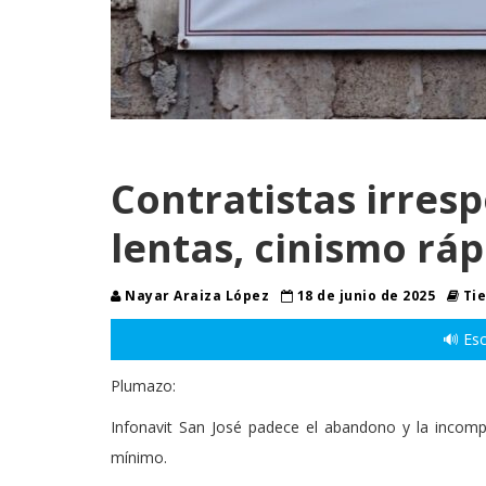
Contratistas irres
lentas, cinismo rá
Nayar Araiza López
18 de junio de 2025
Tie
🔊 Esc
Plumazo:
Infonavit San José padece el abandono y la incompe
mínimo.