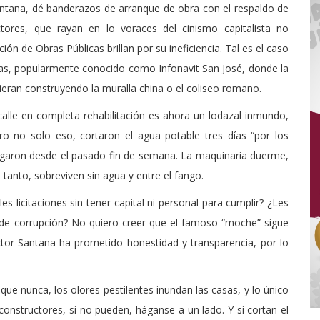
antana, dé banderazos de arranque de obra con el respaldo de
ctores, que rayan en lo voraces del cinismo capitalista no
ón de Obras Públicas brillan por su ineficiencia. Tal es el caso
ras, popularmente conocido como Infonavit San José, donde la
ieran construyendo la muralla china o el coliseo romano.
 calle en completa rehabilitación es ahora un lodazal inmundo,
o no solo eso, cortaron el agua potable tres días “por los
llegaron desde el pasado fin de semana. La maquinaria duerme,
 tanto, sobreviven sin agua y entre el fango.
s licitaciones sin tener capital ni personal para cumplir? ¿Les
 de corrupción? No quiero creer que el famoso “moche” sigue
ctor Santana ha prometido honestidad y transparencia, por lo
 que nunca, los olores pestilentes inundan las casas, y lo único
constructores, si no pueden, háganse a un lado. Y si cortan el