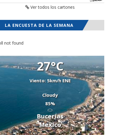
Ver todos los cartones
LA ENCUESTA DE LA SEMANA
ll not found
27°C
Viento: 5km/h ENE
Cloudy
85%
Bucerías
Mexico