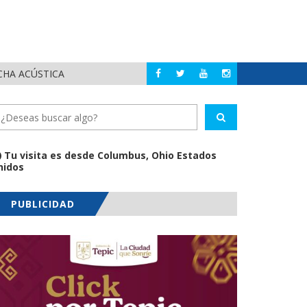
CHA ACÚSTICA
JUAN C
PUERTO VALLARTA
Tu visita es desde Columbus, Ohio Estados
nidos
PUBLICIDAD