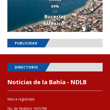
89%
Bucerías
Mexico
PUBLICIDAD
DIRECTORIO
Noticias de la Bahía - NDLB
Marca registrada
No. de Registro 1655768