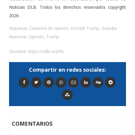
Noticias DLB. Todos los derechos reservados copyright
2026.
Etiquetas:
Columna de opinión
,
Donald Trump
,
Guardia
Nacional
,
Opinión
,
Trump
Shortlink:
https://ndlb.red/flo
Compartir en redes sociales:
COMENTARIOS