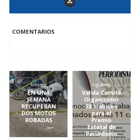
COMENTARIOS
Anterior
Siguiente
EN UNA
Valida Comité
SEMANA
Organizador
RECUPERAN
88 trabajos
DOS MOTOS
para el
ROBADAS
Premio
Estatal de
Periodismo