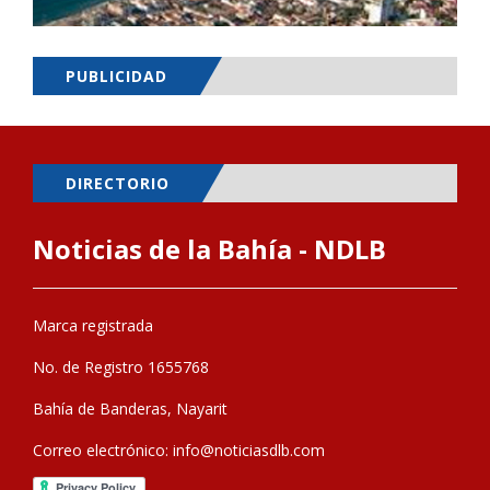
PUBLICIDAD
DIRECTORIO
Noticias de la Bahía - NDLB
Marca registrada
No. de Registro 1655768
Bahía de Banderas, Nayarit
Correo electrónico:
info@noticiasdlb.com