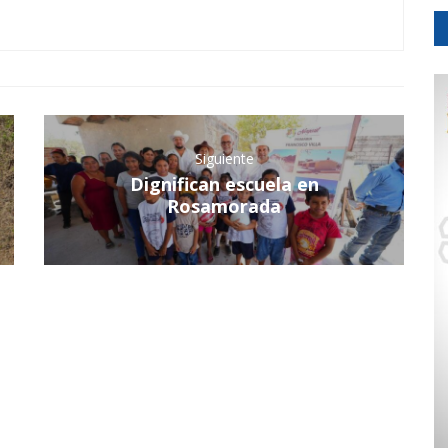
Siguiente
Dignifican escuela en
Rosamorada