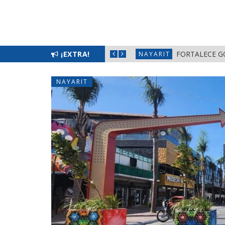
L BIENESTAR EN NAYARIT
¡EXTRA!
FORTALECE G
NAYARIT
NAYARIT