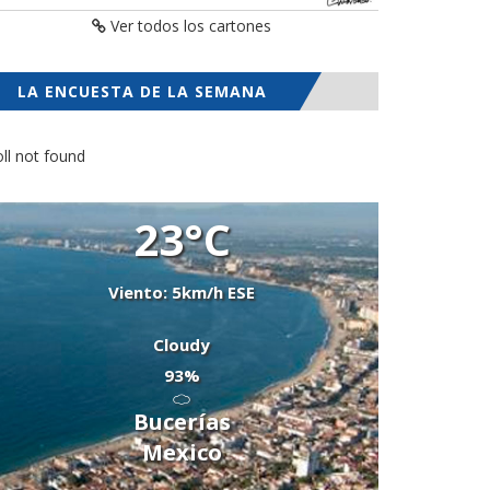
Ver todos los cartones
LA ENCUESTA DE LA SEMANA
ll not found
23°C
Viento: 5km/h ESE
Cloudy
93%
Bucerías
Mexico