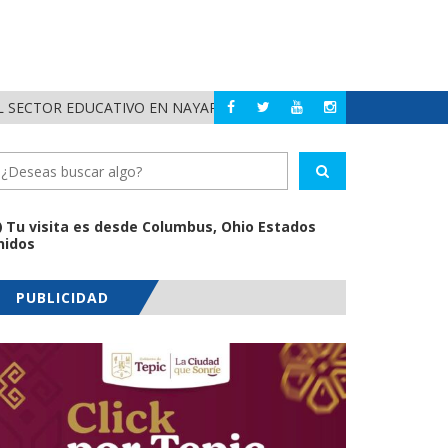
 SECTOR EDUCATIVO EN NAYARIT
ALERTA DIF NAYAR
NAYARIT
Tu visita es desde Columbus, Ohio Estados
nidos
PUBLICIDAD