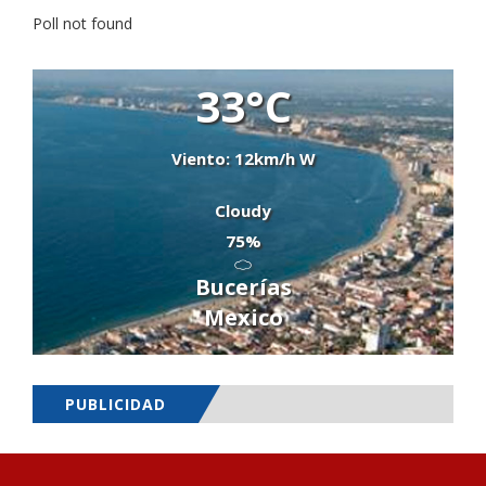
Poll not found
33°C
Viento: 12km/h W
Cloudy
75%
Bucerías
Mexico
PUBLICIDAD