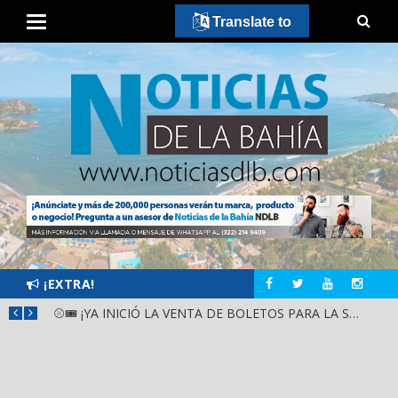
Translate to
¡EXTRA!
GOBIERNO ESTATAL Y DIF NAYARIT SUPERVISAN MEJORAS EN ESCUELA DE SANTIAGO IXCUINTLA
⚾🎟️ ¡YA INICIÓ LA VENTA DE BOLETOS PARA LA SERIE DEL CARIBE KIDS NAYARIT 2026!