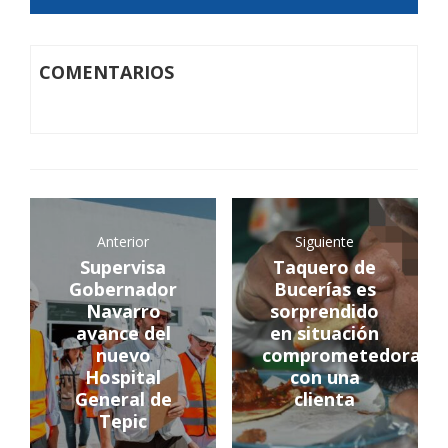
COMENTARIOS
Anterior
Siguiente
Supervisa
Taquero de
Gobernador
Bucerías es
Navarro
sorprendido
avance del
en situación
nuevo
comprometedora
Hospital
con una
General de
clienta
Tepic