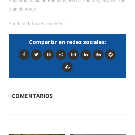
Etiquetas:
Bahía de Banderas
,
Héctor Santana
,
Nayarit
,
San
Juan de Abajo
Shortlink:
https://ndlb.red/enc
Compartir en redes sociales:
COMENTARIOS