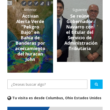
Anterior
Siguiente
Activan
Se reúne
Alerta Verde
Gobernador
“Peligro
Navarro con
Bajo” en
el titular del
Bahía de
Servicio de
Banderas por
Administración
acercamiento
Tributaria
del huracán
John
Tu visita es desde Columbus, Ohio Estados Unidos