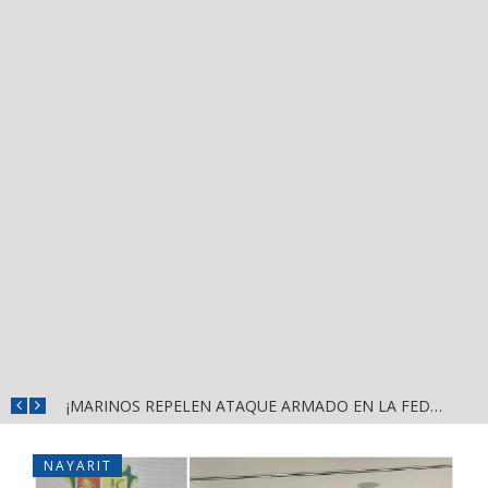
ISRAEL SANTILLÁN FORTALECE EL DIÁLOGO CON VECINOS DE MEZCALITOS CON JORNADA «HECHOS PARA ESCUCHARTE»
¡MARINOS REPELEN ATAQUE ARMADO EN LA FEDERAL 200; PERDIERON LOS AGRESORES!
NAYARIT