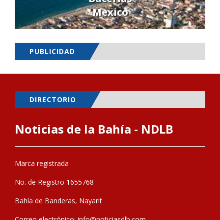
Mexico
PUBLICIDAD
DIRECTORIO
Noticias de la Bahía - NDLB
Marca registrada
No. de Registro 1655768
Bahía de Banderas, Nayarit
Correo electrónico:
info@noticiasdlb.com