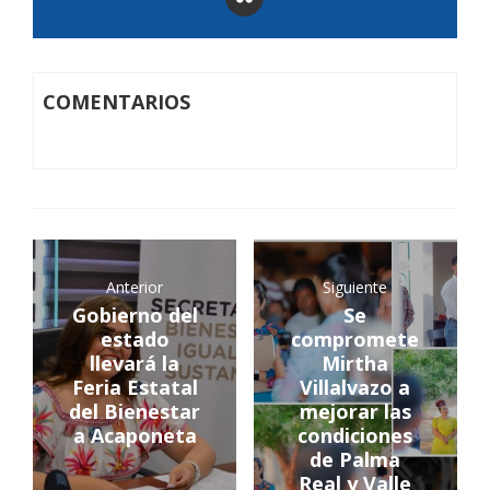
COMENTARIOS
Anterior
Siguiente
Gobierno del
Se
estado
compromete
llevará la
Mirtha
Feria Estatal
Villalvazo a
del Bienestar
mejorar las
a Acaponeta
condiciones
de Palma
Real y Valle