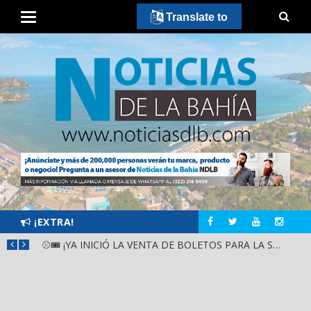
Translate to
¡EXTRA!
GOBIERNO ESTATAL Y DIF NAYARIT SUPERVISAN MEJORAS EN ESCUELA DE SANTIAGO IXCUINTLA
⚾🎟️ ¡YA INICIÓ LA VENTA DE BOLETOS PARA LA SERIE DEL CARIBE KIDS NAYARIT 2026!