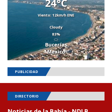
24°C
Viento: 12km/h ENE
Cloudy
83%
Bucerías
Mexico
PUBLICIDAD
DIRECTORIO
Noticias de la Bahía - NDLB