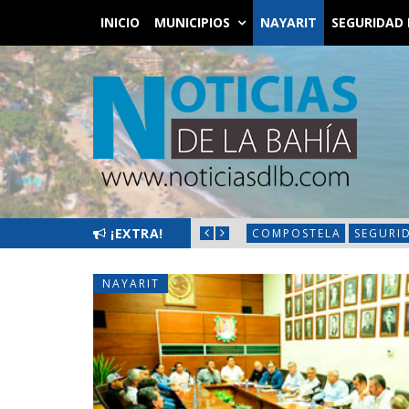
INICIO
MUNICIPIOS
NAYARIT
SEGURIDAD 
S CON JORNADA «HECHOS PARA ESCUCHARTE»
¡EXTRA!
COMPOSTELA
SEGURI
NAYARIT