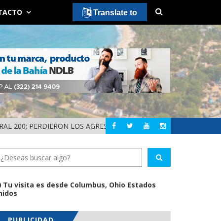
TACTO
Translate to
200; PERDIERON LOS AGRESORES!
¡HISTÓRICO! LOS 
NAYARIT
Tu visita es desde Columbus, Ohio Estados
nidos
PUBLICIDAD