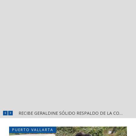
SOSTIENE ISRAEL SANTILLÁN DIÁLOGO CERCANO CON HABITANTES DE LA CALLE 2 DE OCTUBRE
RECIBE GERALDINE SÓLIDO RESPALDO DE LA COMUNIDAD DE ZACUALPAN EN COMPOSTELA
PUERTO VALLARTA