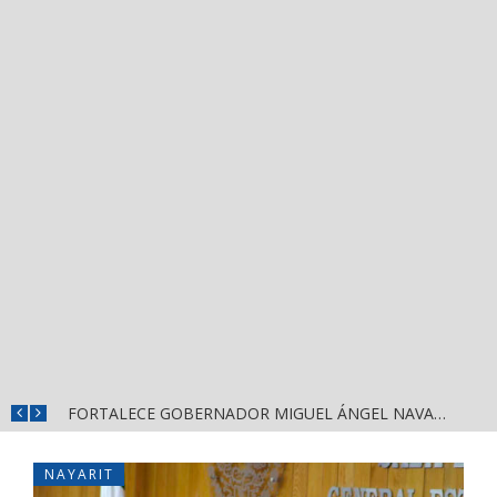
MÁS SEGURIDAD, SALUD Y CERCANÍA: LAS ACCIONES QUE TRANSFORMAN EL BIENESTAR EN NAYARIT
FORTALECE GOBERNADOR MIGUEL ÁNGEL NAVARRO LA COORDINACIÓN CON EL SECTOR EDUCATIVO EN NAYARIT
NAYARIT