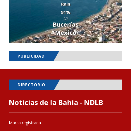
Rain
91%
Bucerías
Mexico
PUBLICIDAD
DIRECTORIO
Noticias de la Bahía - NDLB
Marca registrada