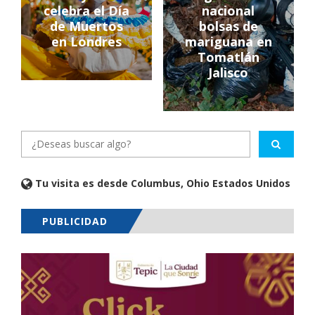
celebra el Día
nacional
de Muertos
bolsas de
en Londres
mariguana en
Tomatlán
Jalisco
Tu visita es desde Columbus, Ohio Estados Unidos
PUBLICIDAD