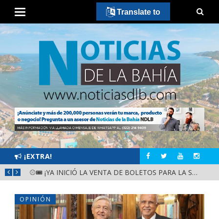
Translate to
¡EXTRA!
GOBIERNO ESTATAL Y DIF NAYARIT SUPERVISAN MEJORAS EN ESCUELA DE SANTIAGO IXCUINTLA
⚾🎟️ ¡YA INICIÓ LA VENTA DE BOLETOS PARA LA SERIE DEL CARIBE KIDS NAYARIT 2026!
OPINIÓN