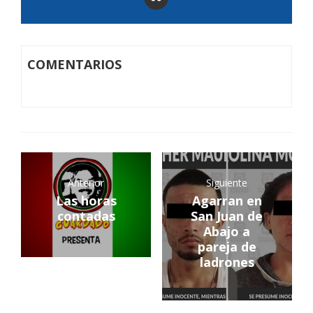
COMENTARIOS
Anterior
Siguiente
Las horas
Agarran en
contadas
San Juan de
Abajo a
pareja de
ladrones