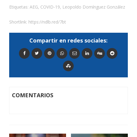
Etiquetas:
AEG
,
COVID-19
,
Leopoldo Domínguez González
Shortlink:
https://ndlb.red/7bt
Compartir en redes sociales:
COMENTARIOS