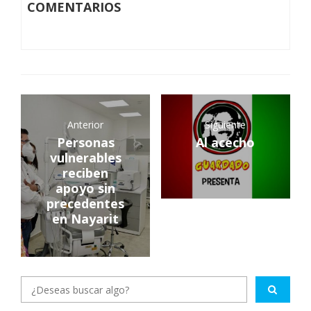
COMENTARIOS
Anterior
Siguiente
Personas
Al acecho
vulnerables
reciben
apoyo sin
precedentes
en Nayarit