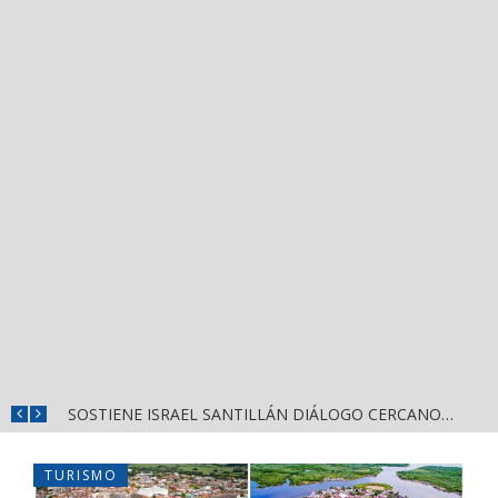
DESTACA MIGUEL ÁNGEL NAVARRO EVALUACIÓN PERMANENTE PARA GARANTIZAR LA SEGURIDAD EN NAYARIT
SOSTIENE ISRAEL SANTILLÁN DIÁLOGO CERCANO CON HABITANTES DE LA CALLE 2 DE OCTUBRE
TURISMO