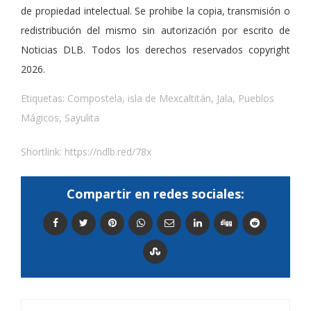
de propiedad intelectual. Se prohibe la copia, transmisión o
redistribución del mismo sin autorización por escrito de
Noticias DLB. Todos los derechos reservados copyright
2026.
Etiquetas:
Compostela
,
isla de Mexcaltitán
,
Jala
,
Pueblos
Mágicos
,
Sayulita
Shortlink:
https://ndlb.red/78x
Compartir en redes sociales: