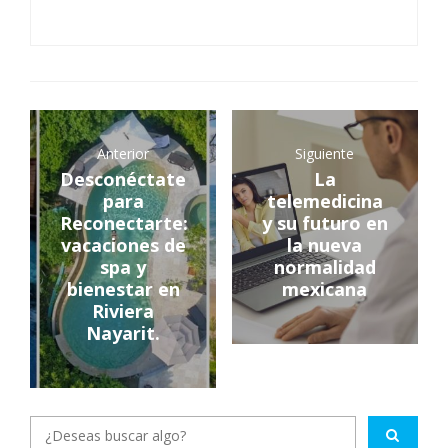
Anterior
Siguiente
Desconéctate
La
para
telemedicina
Reconectarte:
y su futuro en
vacaciones de
la nueva
spa y
normalidad
bienestar en
mexicana
Riviera
Nayarit.