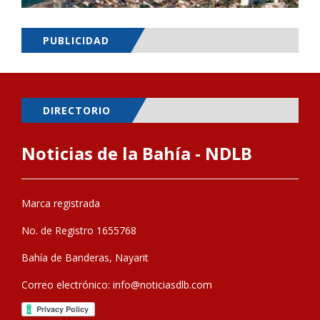
PUBLICIDAD
DIRECTORIO
Noticias de la Bahía - NDLB
Marca registrada
No. de Registro 1655768
Bahía de Banderas, Nayarit
Correo electrónico:
info@noticiasdlb.com