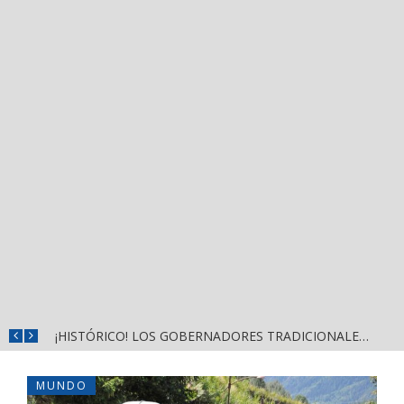
¡MARINOS REPELEN ATAQUE ARMADO EN LA FEDERAL 200; PERDIERON LOS AGRESORES!
¡HISTÓRICO! LOS GOBERNADORES TRADICIONALES DE NAYARIT CIERRAN FILAS CON HÉCTOR SANTANA
MUNDO