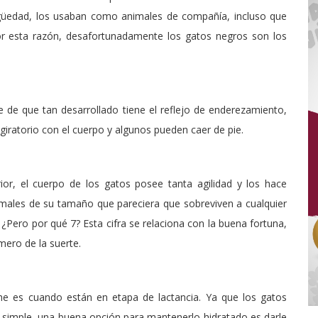
igüedad, los usaban como animales de compañía, incluso que
or esta razón, desafortunadamente los gatos negros son los
 de que tan desarrollado tiene el reflejo de enderezamiento,
iratorio con el cuerpo y algunos pueden caer de pie.
rior, el cuerpo de los gatos posee tanta agilidad y los hace
males de su tamaño que pareciera que sobreviven a cualquier
¿Pero por qué 7? Esta cifra se relaciona con la buena fortuna,
mero de la suerte.
che es cuando están en etapa de lactancia. Ya que los gatos
a simple, una buena opción para mantenerlo hidratado es darle