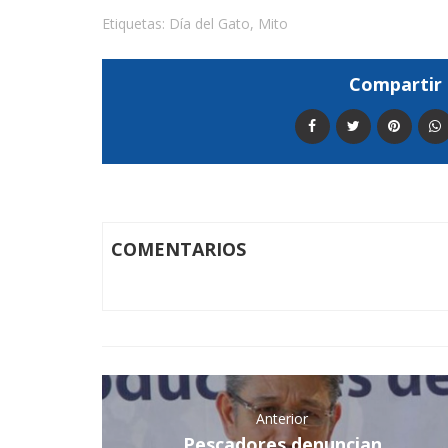
Etiquetas:
Día del Gato
,
Mito
Compartir 
COMENTARIOS
Anterior
Pescadores denuncian