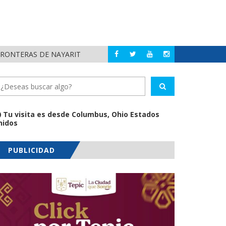
FRONTERAS DE NAYARIT
MUNICIPIOS DE NA
NAYARIT
Tu visita es desde Columbus, Ohio Estados
nidos
PUBLICIDAD