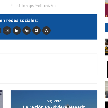
Shortlink:
https://ndlb.red/6to
en redes sociales:
Siguiente
La región PV-Riviera Nayarit