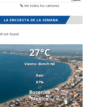
Ver todos los cartones
LA ENCUESTA DE LA SEMANA
ll not found
27°C
Viento: 8km/h NE
Rain
87%
Bucerías
Mexico