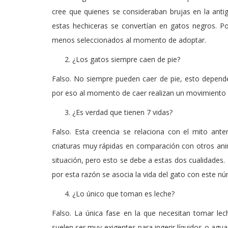
cree que quienes se consideraban brujas en la ant
estas hechiceras se convertían en gatos negros. P
menos seleccionados al momento de adoptar.
¿Los gatos siempre caen de pie?
Falso. No siempre pueden caer de pie, esto depende
por eso al momento de caer realizan un movimiento g
¿Es verdad que tienen 7 vidas?
Falso. Esta creencia se relaciona con el mito ante
criaturas muy rápidas en comparación con otros ani
situación, pero esto se debe a estas dos cualidades. 
por esta razón se asocia la vida del gato con este nú
¿Lo único que toman es leche?
Falso. La única fase en la que necesitan tomar le
suelen ser muy exigentes para ingerir líquidos o agu