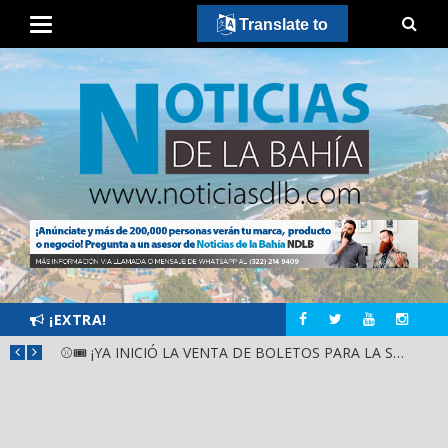
Translate to
¡EXTRA!
GOBIERNO ESTATAL Y DIF NAYARIT SUPERVISAN MEJORAS EN ESCUELA DE SANTIAGO IXCUINTLA
⚾🎟️ ¡YA INICIÓ LA VENTA DE BOLETOS PARA LA SERIE DEL CARIBE KIDS NAYARIT 2026!