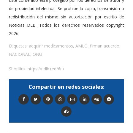
Este contenido esta protegido por los derechos de autor y
de propiedad intelectual. Se prohibe la copia, transmisión o
redistribución del mismo sin autorización por escrito de
Noticias DLB. Todos los derechos reservados copyright
2026.
Etiquetas:
adquirir medicamentos
,
AMLO
,
firman acuerdo
,
NACIONAL
,
ONU
Shortlink:
https://ndlb.red/6ru
Compartir en redes sociales: