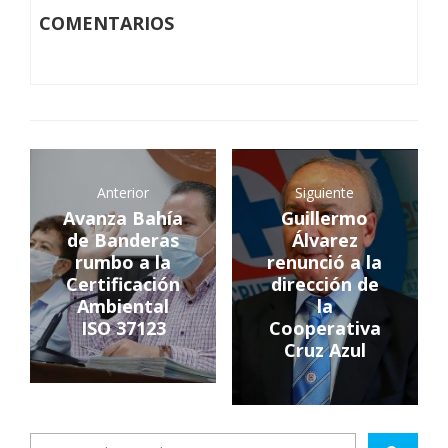
COMENTARIOS
Anterior
Siguiente
Avanza Bahía
Guillermo
de Banderas
Álvarez
rumbo a la
renunció a la
Certificación
dirección de
Ambiental
la
ISO 37123
Cooperativa
Cruz Azul