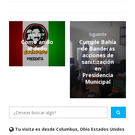
Anterior
Siguiente
Como anillo
Cumple Bahía
al dedo
de Banderas
acciones de
sanitización
en
Presidencia
Municipal
Tu visita es desde Columbus, Ohio Estados Unidos