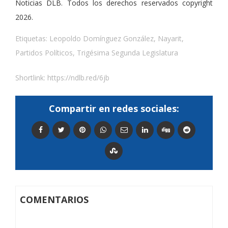
Noticias DLB. Todos los derechos reservados copyright
2026.
Etiquetas:
Leopoldo Domínguez González
,
Nayarit
,
Partidos Políticos
,
Trigésima Segunda Legislatura
Shortlink:
https://ndlb.red/6jb
Compartir en redes sociales:
COMENTARIOS