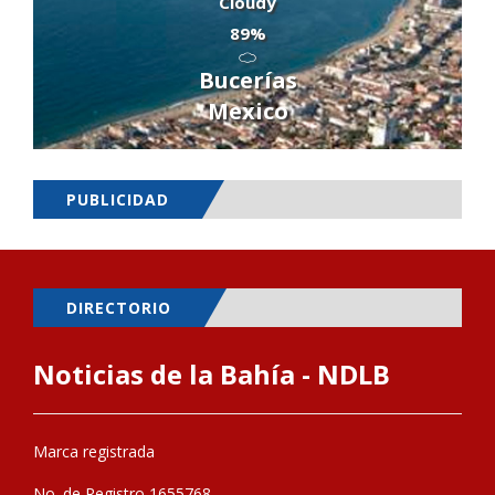
Cloudy
89%
Bucerías
Mexico
PUBLICIDAD
DIRECTORIO
Noticias de la Bahía - NDLB
Marca registrada
No. de Registro 1655768