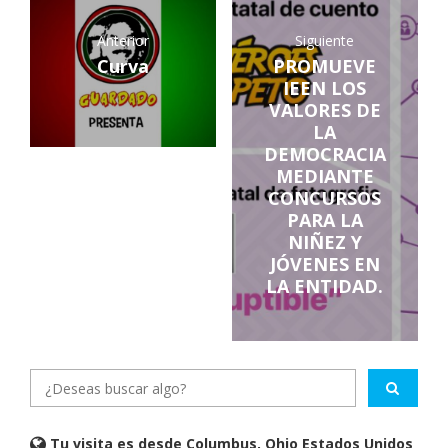
Anterior
Siguiente
Curva
PROMUEVE
IEEN LOS
VALORES DE
LA
DEMOCRACIA
MEDIANTE
CONCURSOS
PARA LA
NIÑEZ Y
JÓVENES EN
LA ENTIDAD.
Tu visita es desde Columbus, Ohio Estados Unidos