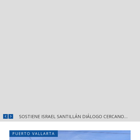
DESTACA MIGUEL ÁNGEL NAVARRO EVALUACIÓN PERMANENTE PARA GARANTIZAR LA SEGURIDAD EN NAYARIT
SOSTIENE ISRAEL SANTILLÁN DIÁLOGO CERCANO CON HABITANTES DE LA CALLE 2 DE OCTUBRE
PUERTO VALLARTA