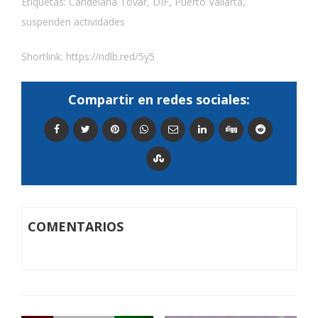
Etiquetas:
Candelaria Tovar
,
DIF
,
Puerto Vallarta
,
suspenden actividades
Shortlink:
https://ndlb.red/5y5
Compartir en redes sociales:
COMENTARIOS