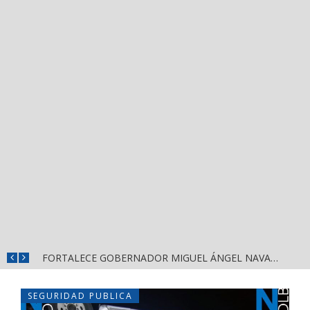
MÁS SEGURIDAD, SALUD Y CERCANÍA: LAS ACCIONES QUE TRANSFORMAN EL BIENESTAR EN NAYARIT
FORTALECE GOBERNADOR MIGUEL ÁNGEL NAVARRO LA COORDINACIÓN CON EL SECTOR EDUCATIVO EN NAYARIT
SEGURIDAD PUBLICA