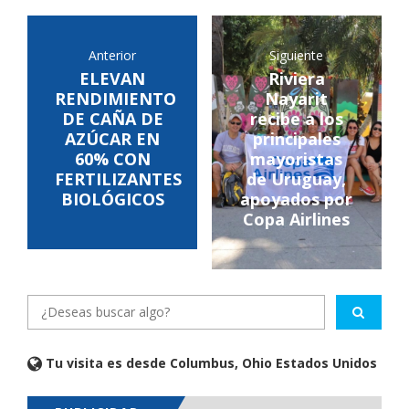
Anterior
Siguiente
ELEVAN
Riviera
RENDIMIENTO
Nayarit
DE CAÑA DE
recibe a los
AZÚCAR EN
principales
60% CON
mayoristas
FERTILIZANTES
de Uruguay,
BIOLÓGICOS
apoyados por
Copa Airlines
Tu visita es desde Columbus, Ohio Estados Unidos