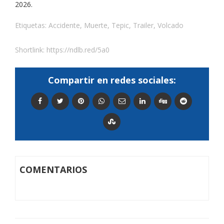
2026.
Etiquetas:
Accidente
,
Muerte
,
Tepic
,
Trailer
,
Volcado
Shortlink:
https://ndlb.red/5a0
Compartir en redes sociales:
COMENTARIOS